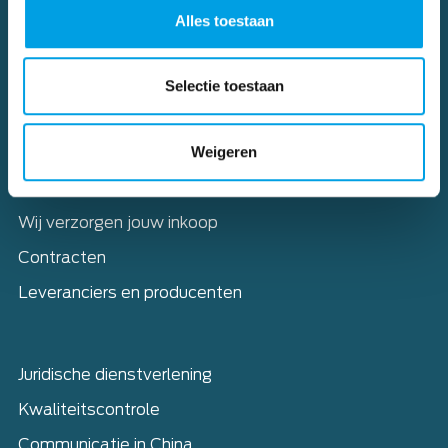
Alles toestaan
Selectie toestaan
Home
Diensten
Weigeren
Sourcing – Complete aanpak
Sourcing China: doorborduren
Wij verzorgen jouw inkoop
Contracten
Leveranciers en producenten
Juridische dienstverlening
Kwaliteitscontrole
Communicatie in China