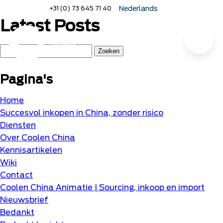
Naar
+31 (0) 73 645 71 40
Nederlands
hoofdinhoud
English
Latest Posts
Deutsch
Menu
Home
Zoeken
naar:
Pagina's
Home
Succesvol inkopen in China, zonder risico
Diensten
Over Coolen China
Kennisartikelen
Wiki
Contact
Coolen China Animatie | Sourcing, inkoop en import
Nieuwsbrief
Bedankt