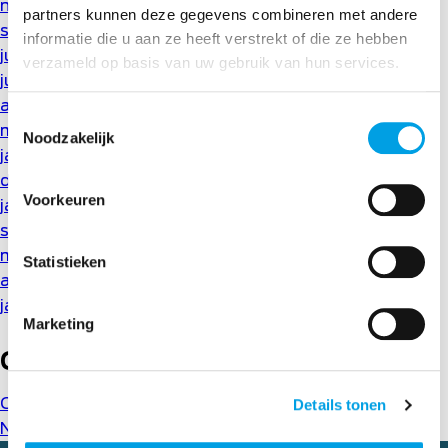
november 2020
partners kunnen deze gegevens combineren met andere
september 2020
informatie die u aan ze heeft verstrekt of die ze hebben
juli 2020
verzameld op basis van uw gebruik van hun services.
juni 2020
april 2020
Toestemmingsselectie
maart 2020
Noodzakelijk
januari 2020
december 2019
Voorkeuren
januari 2019
september 2018
mei 2018
Statistieken
april 2018
januari 2018
Marketing
Categorieën
Cases
(1)
Details tonen
Nieuws
(62)