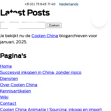
Naar
+31 (0) 73 645 71 40
Nederlands
hoofdinhoud
English
Latest Posts
Deutsch
Menu
Home
Zoeken
naar:
Je bekijkt nu de
Coolen China
blogarchieven voor
januari, 2025.
Pagina's
Home
Succesvol inkopen in China, zonder risico
Diensten
Over Coolen China
Kennisartikelen
Wiki
Contact
Coolen China Animatie | Sourcing, inkoop en import