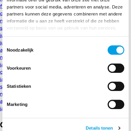
februari 2021
partners voor social media, adverteren en analyse. Deze
december 2020
partners kunnen deze gegevens combineren met andere
november 2020
informatie die u aan ze heeft verstrekt of die ze hebben
september 2020
verzameld op basis van uw gebruik van hun services.
juli 2020
juni 2020
Toestemmingsselectie
Noodzakelijk
april 2020
maart 2020
januari 2020
Voorkeuren
december 2019
januari 2019
Statistieken
september 2018
mei 2018
april 2018
Marketing
januari 2018
Categorieën
Details tonen