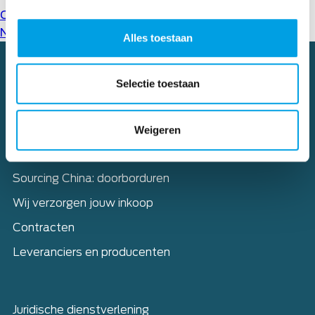
Cases
(1)
Nieuws
(62)
Alles toestaan
Selectie toestaan
Home
Diensten
Weigeren
Sourcing – Complete aanpak
Sourcing China: doorborduren
Wij verzorgen jouw inkoop
Contracten
Leveranciers en producenten
Juridische dienstverlening