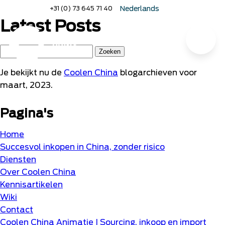
Naar
+31 (0) 73 645 71 40
Nederlands
hoofdinhoud
English
Latest Posts
Deutsch
Menu
Home
Zoeken
naar:
Je bekijkt nu de
Coolen China
blogarchieven voor
maart, 2023.
Pagina's
Home
Succesvol inkopen in China, zonder risico
Diensten
Over Coolen China
Kennisartikelen
Wiki
Contact
Coolen China Animatie | Sourcing, inkoop en import