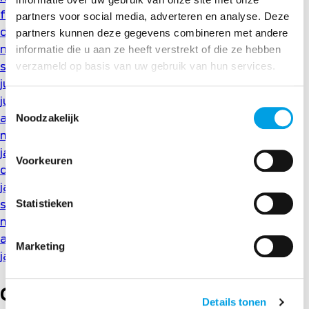
februari 2021
partners voor social media, adverteren en analyse. Deze
december 2020
partners kunnen deze gegevens combineren met andere
november 2020
informatie die u aan ze heeft verstrekt of die ze hebben
september 2020
verzameld op basis van uw gebruik van hun services.
juli 2020
juni 2020
Toestemmingsselectie
Noodzakelijk
april 2020
maart 2020
januari 2020
Voorkeuren
december 2019
januari 2019
Statistieken
september 2018
mei 2018
april 2018
Marketing
januari 2018
Categorieën
Details tonen