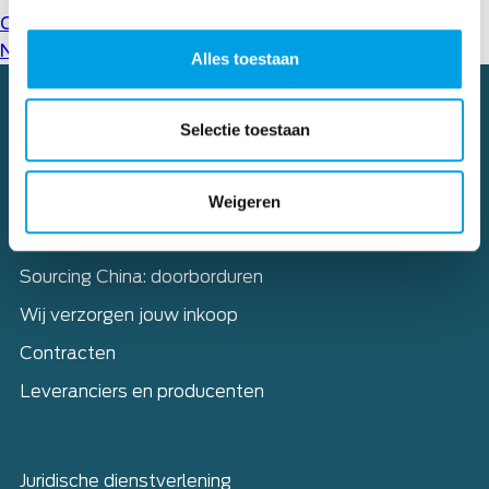
Cases
(1)
Nieuws
(62)
Alles toestaan
Selectie toestaan
Home
Diensten
Weigeren
Sourcing – Complete aanpak
Sourcing China: doorborduren
Wij verzorgen jouw inkoop
Contracten
Leveranciers en producenten
Juridische dienstverlening