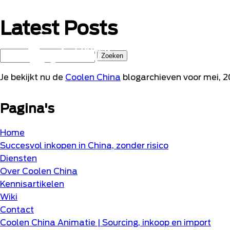
Naar
hoofdinhoud
Latest Posts
Home
Zoeken
naar:
Je bekijkt nu de
Coolen China
blogarchieven voor mei, 2
Pagina's
Home
Succesvol inkopen in China, zonder risico
Diensten
Over Coolen China
Kennisartikelen
Wiki
Contact
Coolen China Animatie | Sourcing, inkoop en import