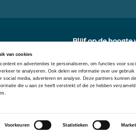
Blijf op de hoogte
updates over sourc
ik van cookies
ontent en advertenties te personaliseren, om functies voor soci
E-
erkeer te analyseren. Ook delen we informatie over uw gebruik
mail
or social media, adverteren en analyse. Deze partners kunnen 
Door je in te schrijven ga je akkoo
je toestemming om updates van on
ormatie die u aan ze heeft verstrekt of die ze hebben verzameld
es.
Voorkeuren
Statistieken
Market