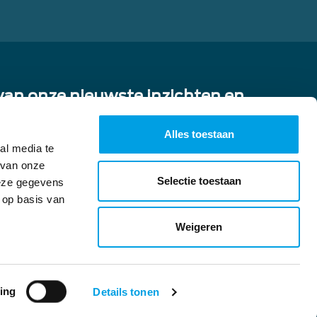
 van onze nieuwste inzichten en
ing en inkoop uit China!
Alles toestaan
al media te
 van onze
Selectie toestaan
deze gegevens
rd met ons privacybeleid en geef
s bedrijf te ontvangen.
 op basis van
Weigeren
ing
Details tonen
© 2026 - Coolen China