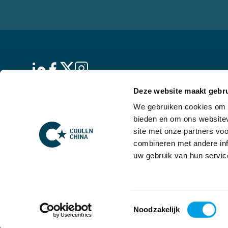
Deze website maakt gebru
De Skybox
We gebruiken cookies om c
Hambakenwetering 5
bieden en om ons websitev
5231 DD ’s-Hertogenbosch
site met onze partners vo
Nederland
combineren met andere inf
uw gebruik van hun servic
KVK: 17169563
Toestemmingsselectie
Noodzakelijk
Privacy Policy