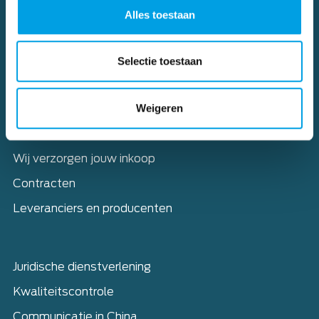
Alles toestaan
Selectie toestaan
Home
Diensten
Weigeren
Sourcing – Complete aanpak
Sourcing China: doorborduren
Wij verzorgen jouw inkoop
Contracten
Leveranciers en producenten
Juridische dienstverlening
Kwaliteitscontrole
Communicatie in China