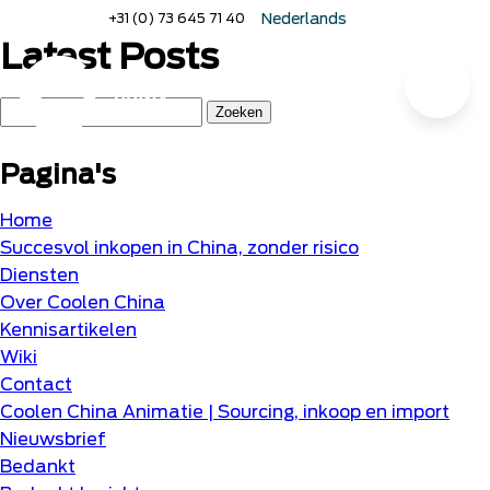
Naar
+31 (0) 73 645 71 40
Nederlands
hoofdinhoud
English
Latest Posts
Deutsch
Menu
Home
Zoeken
naar:
Pagina's
Home
Succesvol inkopen in China, zonder risico
Diensten
Over Coolen China
Kennisartikelen
Wiki
Contact
Coolen China Animatie | Sourcing, inkoop en import
Nieuwsbrief
Bedankt