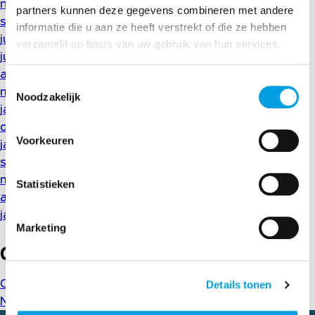
november 2020
partners kunnen deze gegevens combineren met andere
september 2020
informatie die u aan ze heeft verstrekt of die ze hebben
juli 2020
verzameld op basis van uw gebruik van hun services.
juni 2020
april 2020
Toestemmingsselectie
maart 2020
Noodzakelijk
januari 2020
december 2019
Voorkeuren
januari 2019
september 2018
mei 2018
Statistieken
april 2018
januari 2018
Marketing
Categorieën
Cases
(1)
Details tonen
Nieuws
(62)