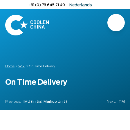
Naar
+31 (0) 73 645 71 40
Nederlands
hoofdinhoud
English
Deutsch
Menu
Home
Home
»
Wiki
»
On Time Delivery
On Time Delivery
Previous:
IMU (Initial Markup Unit)
Next:
TM