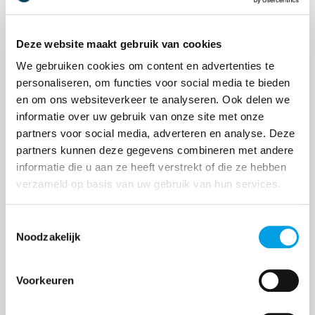
Deze website maakt gebruik van cookies
We gebruiken cookies om content en advertenties te
Compliance diensten binnenkort
personaliseren, om functies voor social media te bieden
beschikbaar voor China-importeurs
en om ons websiteverkeer te analyseren. Ook delen we
informatie over uw gebruik van onze site met onze
De Europese richtlijnen rondom de veiligheid van
partners voor social media, adverteren en analyse. Deze
producten worden steeds strenger. Hiermee groeit
partners kunnen deze gegevens combineren met andere
de verantwoordelijkheid voor Westerse bedrijven
informatie die u aan ze heeft verstrekt of die ze hebben
die producten uit landen zoals China naar Europa
verzameld op basis van uw gebruik van hun services.
i...
Toestemmingsselectie
Noodzakelijk
Voorkeuren