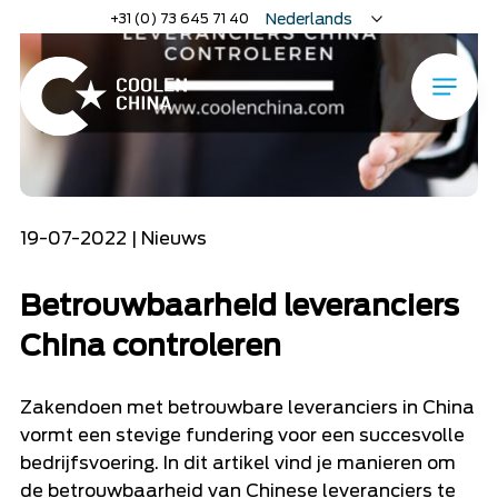
Home
»
Betrouwbaarheid leveranciers China controleren
Naar
+31 (0) 73 645 71 40
Nederlands
hoofdinhoud
English
Deutsch
Menu
Home
19-07-2022 | Nieuws
Betrouwbaarheid leveranciers
China controleren
Zakendoen met betrouwbare leveranciers in China
vormt een stevige fundering voor een succesvolle
bedrijfsvoering. In dit artikel vind je manieren om
de betrouwbaarheid van Chinese leveranciers te