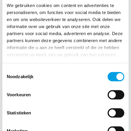
bedrijfslicentie en certificeringen.
We gebruiken cookies om content en advertenties te
Hierin staat alle belangrijke informatie over het
personaliseren, om functies voor social media te bieden
bedrijf vermeldt. Normaal gesproken is het geen
en om ons websiteverkeer te analyseren. Ook delen we
enkel probleem deze documenten te tonen.
informatie over uw gebruik van onze site met onze
partners voor social media, adverteren en analyse. Deze
Leveranciers of
sourcing agenten
die weigeren hun
partners kunnen deze gegevens combineren met andere
certificaten te tonen, hebben doorgaans dus ook
informatie die u aan ze heeft verstrekt of die ze hebben
een reden om deze details te verbergen.
verzameld op basis van uw gebruik van hun services.
Meer weten?
Toestemmingsselectie
Noodzakelijk
Het is van belang dat je betrouwbare
zakenpartners in China vindt, voordat je
samenwerkingen aangaat met frauduleuze
Voorkeuren
fabrikanten. Wil je meer weten over het
controleren van de betrouwbaarheid van Chinese
Statistieken
leveranciers? Neem dan gerust
contact
met ons
op.
Marketing