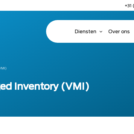
+31 
Diensten
Over ons
VMI)
d Inventory (VMI)