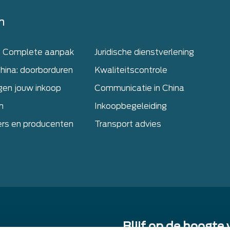
n
– Complete aanpak
Juridische dienstverlening
hina: doorborduren
Kwaliteitscontrole
gen jouw inkoop
Communicatie in China
n
Inkoopbegeleiding
ers en producenten
Transport advies
Blijf op de hoogte