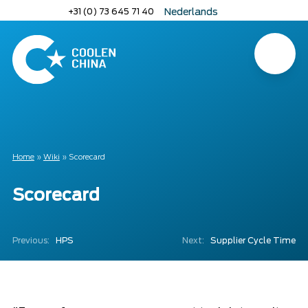
Naar
+31 (0) 73 645 71 40
Nederlands
hoofdinhoud
English
Deutsch
Menu
Home
Home
»
Wiki
»
Scorecard
Scorecard
Previous:
HPS
Next:
Supplier Cycle Time