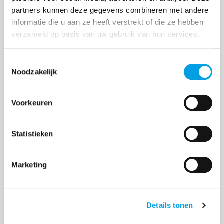
partners kunnen deze gegevens combineren met andere
informatie die u aan ze heeft verstrekt of die ze hebben
verzameld op basis van uw gebruik van hun services.
Toestemmingsselectie
Noodzakelijk
Compliance diensten binnenkort
beschikbaar voor China-importeurs
Voorkeuren
De Europese richtlijnen rondom de veiligheid van
producten worden steeds strenger. Hiermee groeit
Statistieken
de verantwoordelijkheid voor Westerse bedrijven
die producten uit landen zoals China naar Europa
Marketing
i...
Details tonen