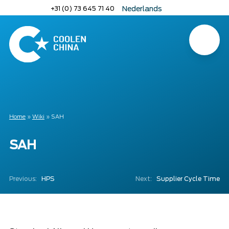
Naar
+31 (0) 73 645 71 40
Nederlands
hoofdinhoud
English
Deutsch
Menu
Home
Home
»
Wiki
»
SAH
SAH
Previous:
HPS
Next:
Supplier Cycle Time