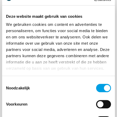
Deze website maakt gebruik van cookies
We gebruiken cookies om content en advertenties te
Compliance diensten binnenkort
personaliseren, om functies voor social media te bieden
beschikbaar voor China-importeurs
en om ons websiteverkeer te analyseren. Ook delen we
informatie over uw gebruik van onze site met onze
De Europese richtlijnen rondom de veiligheid van
partners voor social media, adverteren en analyse. Deze
producten worden steeds strenger. Hiermee groeit
partners kunnen deze gegevens combineren met andere
de verantwoordelijkheid voor Westerse bedrijven
informatie die u aan ze heeft verstrekt of die ze hebben
die producten uit landen zoals China naar Europa
verzameld op basis van uw gebruik van hun services.
i...
Toestemmingsselectie
Noodzakelijk
Voorkeuren