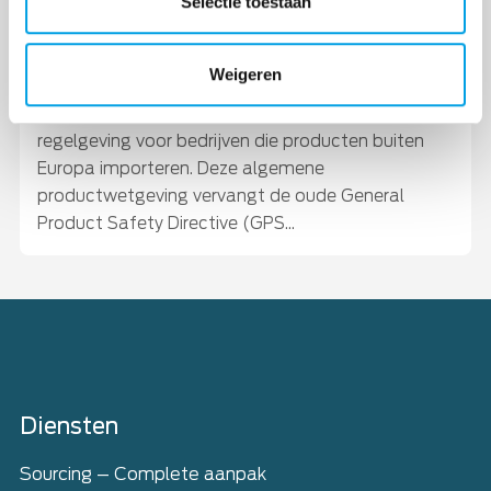
Selectie toestaan
Wat betekent de General Product Safety
Regulation (GPSR) voor Westerse
importeurs?
Weigeren
Sinds 13 december 2024 geldt de nieuwe GPSR
regelgeving voor bedrijven die producten buiten
Europa importeren. Deze algemene
productwetgeving vervangt de oude General
Product Safety Directive (GPS...
Home
Diensten
Sourcing – Complete aanpak