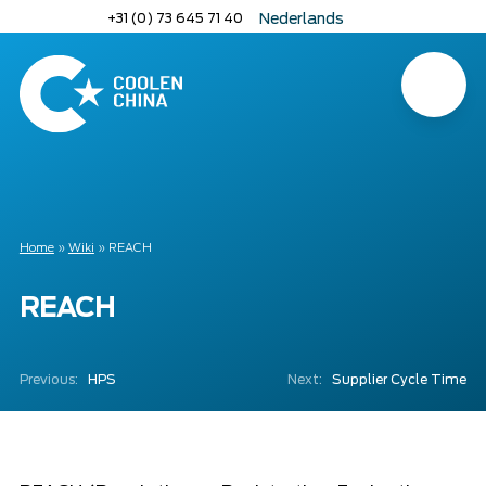
Naar
+31 (0) 73 645 71 40
Nederlands
hoofdinhoud
English
Deutsch
Menu
Home
Home
»
Wiki
»
REACH
REACH
Previous:
HPS
Next:
Supplier Cycle Time