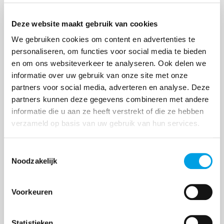
Deze website maakt gebruik van cookies
Compliance diensten binnenkort
We gebruiken cookies om content en advertenties te
beschikbaar voor China-importeurs
personaliseren, om functies voor social media te bieden
en om ons websiteverkeer te analyseren. Ook delen we
De Europese richtlijnen rondom de veiligheid van
informatie over uw gebruik van onze site met onze
producten worden steeds strenger. Hiermee groeit
partners voor social media, adverteren en analyse. Deze
de verantwoordelijkheid voor Westerse bedrijven
partners kunnen deze gegevens combineren met andere
die producten uit landen zoals China naar Europa
informatie die u aan ze heeft verstrekt of die ze hebben
i...
verzameld op basis van uw gebruik van hun services.
Toestemmingsselectie
Noodzakelijk
Voorkeuren
Statistieken