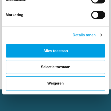
Marketing
Wat betekent de General Product Safety
Regulation (GPSR) voor Westerse
Details tonen
importeurs?
Sinds 13 december 2024 geldt de nieuwe GPSR
Alles toestaan
regelgeving voor bedrijven die producten buiten
Europa importeren. Deze algemene
productwetgeving vervangt de oude General
Selectie toestaan
Product Safety Directive (GPS...
Weigeren