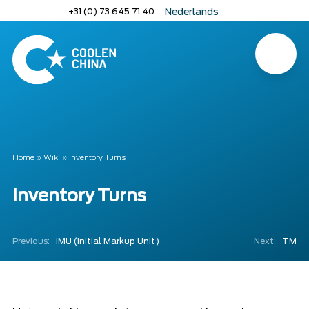
Naar
+31 (0) 73 645 71 40
Nederlands
hoofdinhoud
English
Deutsch
Menu
Home
Home
»
Wiki
»
Inventory Turns
Inventory Turns
Previous:
IMU (Initial Markup Unit)
Next:
TM