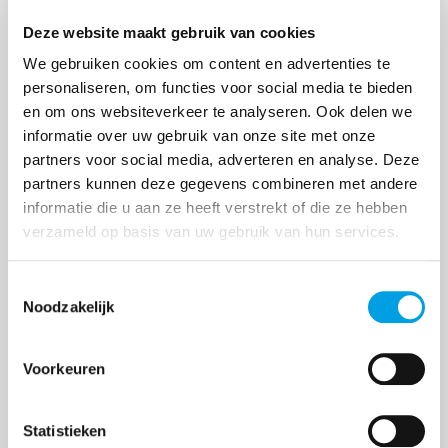
Deze website maakt gebruik van cookies
Compliance diensten binnenkort
We gebruiken cookies om content en advertenties te
beschikbaar voor China-importeurs
personaliseren, om functies voor social media te bieden
De Europese richtlijnen rondom de veiligheid van
en om ons websiteverkeer te analyseren. Ook delen we
producten worden steeds strenger. Hiermee groeit
informatie over uw gebruik van onze site met onze
de verantwoordelijkheid voor Westerse bedrijven
partners voor social media, adverteren en analyse. Deze
partners kunnen deze gegevens combineren met andere
die producten uit landen zoals China naar Europa
informatie die u aan ze heeft verstrekt of die ze hebben
i...
verzameld op basis van uw gebruik van hun services.
Toestemmingsselectie
Noodzakelijk
Voorkeuren
Statistieken