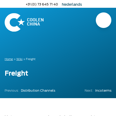
Naar
+31 (0) 73 645 71 40
Nederlands
hoofdinhoud
English
Deutsch
Menu
Home
Home
»
Wiki
»
Freight
Freight
Previous:
Distribution Channels
Next:
Incoterms