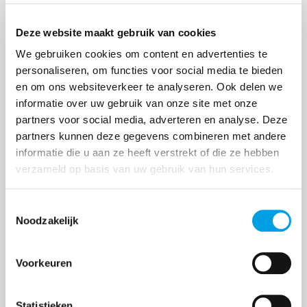
Deze website maakt gebruik van cookies
Compliance diensten binnenkort
We gebruiken cookies om content en advertenties te
beschikbaar voor China-importeurs
personaliseren, om functies voor social media te bieden
en om ons websiteverkeer te analyseren. Ook delen we
De Europese richtlijnen rondom de veiligheid van
informatie over uw gebruik van onze site met onze
producten worden steeds strenger. Hiermee groeit
partners voor social media, adverteren en analyse. Deze
de verantwoordelijkheid voor Westerse bedrijven
partners kunnen deze gegevens combineren met andere
die producten uit landen zoals China naar Europa
informatie die u aan ze heeft verstrekt of die ze hebben
i...
verzameld op basis van uw gebruik van hun services.
Toestemmingsselectie
Noodzakelijk
Voorkeuren
Statistieken