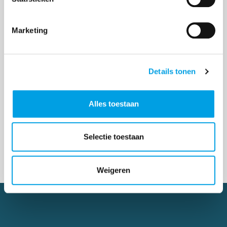
Marketing
Wat betekent de General Product Safety
Regulation (GPSR) voor Westerse
Details tonen
importeurs?
Sinds 13 december 2024 geldt de nieuwe GPSR
Alles toestaan
regelgeving voor bedrijven die producten buiten
Europa importeren. Deze algemene
productwetgeving vervangt de oude General
Selectie toestaan
Product Safety Directive (GPS...
Weigeren