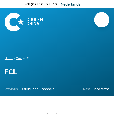
Naar
+31 (0) 73 645 71 40
Nederlands
hoofdinhoud
English
Deutsch
Menu
Home
Home
»
Wiki
»
FCL
FCL
Previous:
Distribution Channels
Next:
Incoterms