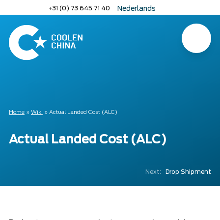
Naar
+31 (0) 73 645 71 40
Nederlands
hoofdinhoud
English
Deutsch
Menu
Home
Home
»
Wiki
»
Actual Landed Cost (ALC)
Actual Landed Cost (ALC)
Next:
Drop Shipment