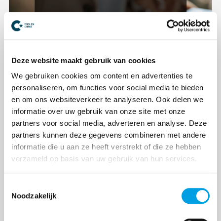
Deze website maakt gebruik van cookies
We gebruiken cookies om content en advertenties te
personaliseren, om functies voor social media te bieden
en om ons websiteverkeer te analyseren. Ook delen we
Compliance diensten binnenkort
informatie over uw gebruik van onze site met onze
beschikbaar voor China-importeurs
partners voor social media, adverteren en analyse. Deze
partners kunnen deze gegevens combineren met andere
De Europese richtlijnen rondom de veiligheid van
informatie die u aan ze heeft verstrekt of die ze hebben
producten worden steeds strenger. Hiermee groeit
verzameld op basis van uw gebruik van hun services.
de verantwoordelijkheid voor Westerse bedrijven
die producten uit landen zoals China naar Europa
Toestemmingsselectie
i...
Noodzakelijk