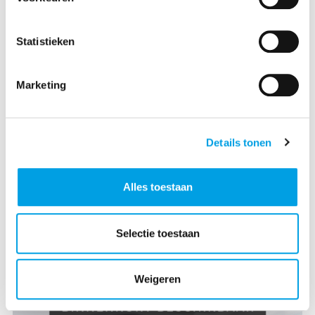
Statistieken
Marketing
Kostbare goederen uit Azië importeren:
zee, lucht, trein of binnenvaart?
Details tonen
Zee, lucht, trein of binnenvaart? Ontdek de voor-
en nadelen van elke transportmodaliteit en kies
Alles toestaan
zelfverzekerd de beste optie voor jouw kostbare
lading.
Selectie toestaan
Weigeren