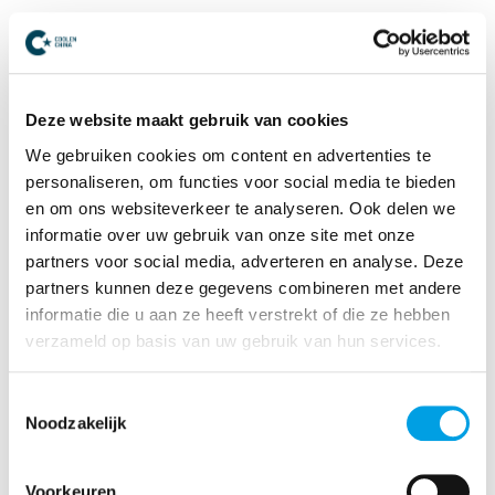
Meer weten?
Een supply chain voorbereiden op Chinees
Nieuwjaar 2025 vereist een strategische planning,
Deze website maakt gebruik van cookies
duidelijke communicatie en een flexibele aanpak.
We gebruiken cookies om content en advertenties te
Wil je meer weten of heb je ondersteuning nodig bij
personaliseren, om functies voor social media te bieden
je logistieke planning? Neem gerust
contact
met
en om ons websiteverkeer te analyseren. Ook delen we
ons op voor verdere informatie en advies.
informatie over uw gebruik van onze site met onze
partners voor social media, adverteren en analyse. Deze
partners kunnen deze gegevens combineren met andere
Lees ook eens
informatie die u aan ze heeft verstrekt of die ze hebben
verzameld op basis van uw gebruik van hun services.
Toestemmingsselectie
Noodzakelijk
Voorkeuren