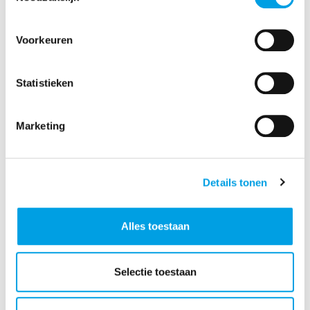
Voorkeuren
Statistieken
Marketing
Details tonen
Kostbare goederen uit Azië importeren:
zee, lucht, trein of binnenvaart?
Alles toestaan
Zee, lucht, trein of binnenvaart? Ontdek de voor-
en nadelen van elke transportmodaliteit en kies
Selectie toestaan
zelfverzekerd de beste optie voor jouw kostbare
lading.