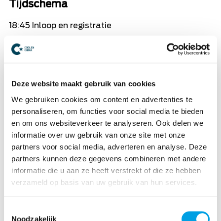
Tijdschema
18:45 Inloop en registratie
19:15 Aanvang Quiz, welkom en uitleg
19:30 Ronde 1
Deze website maakt gebruik van cookies
19:45 Ronde 2 + 3
We gebruiken cookies om content en advertenties te
20:15 Pauze
personaliseren, om functies voor social media te bieden
en om ons websiteverkeer te analyseren. Ook delen we
20:45 Tussenstand en ronde 4 + 5
informatie over uw gebruik van onze site met onze
21:15 Puntentelling
partners voor social media, adverteren en analyse. Deze
partners kunnen deze gegevens combineren met andere
21:30 Eindstand, prijsuitreiking en naborrelen
informatie die u aan ze heeft verstrekt of die ze hebben
verzameld op basis van uw gebruik van hun services.
Lees ook eens
Toestemmingsselectie
Noodzakelijk