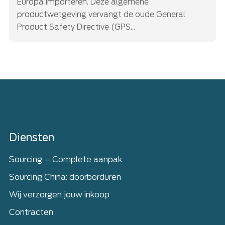
Europa importeren. Deze algemene
productwetgeving vervangt de oude General
Product Safety Directive (GPS...
Home
Diensten
Sourcing – Complete aanpak
Sourcing China: doorborduren
Wij verzorgen jouw inkoop
Contracten