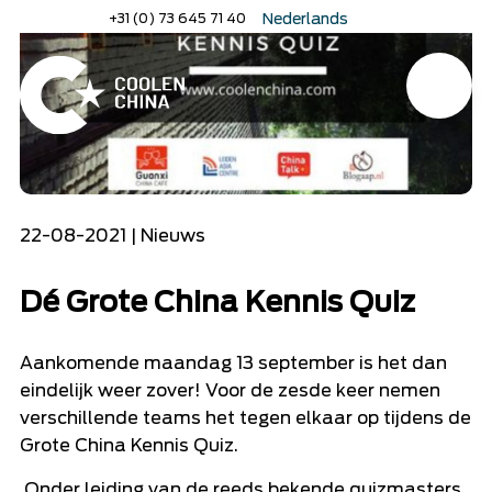
Home
»
Dé Grote China Kennis Quiz
Naar
+31 (0) 73 645 71 40
Nederlands
hoofdinhoud
English
Deutsch
Menu
Home
22-08-2021 | Nieuws
Dé Grote China Kennis Quiz
Aankomende maandag 13 september is het dan
eindelijk weer zover! Voor de zesde keer nemen
verschillende teams het tegen elkaar op tijdens de
Grote China Kennis Quiz.
Onder leiding van de reeds bekende quizmasters