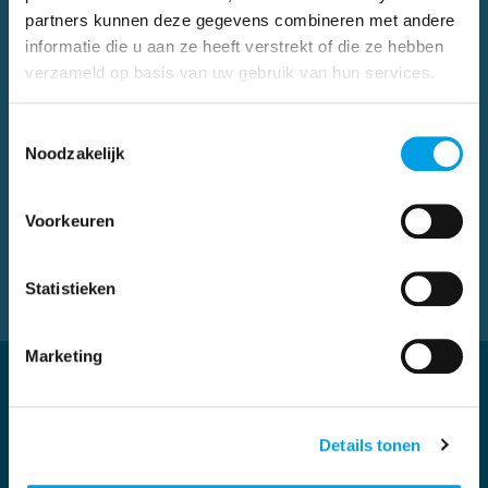
Communicatie in China
partners kunnen deze gegevens combineren met andere
Inkoopbegeleiding
informatie die u aan ze heeft verstrekt of die ze hebben
verzameld op basis van uw gebruik van hun services.
Transport advies
Coolen China
Toestemmingsselectie
Noodzakelijk
T: +31 (0) 73 645 71 40
M. info@coolenchina.com
Voorkeuren
Statistieken
Marketing
Blijf op de hoogte van onze nieuwste
inzichten en updates over sourcing en inkoop
Details tonen
uit China!