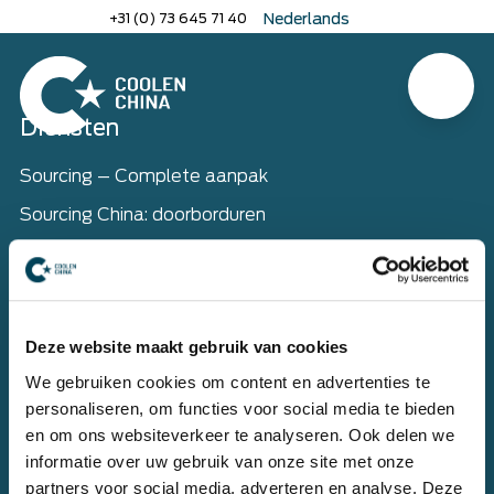
Naar
+31 (0) 73 645 71 40
Nederlands
hoofdinhoud
English
Deutsch
Menu
Home
Home
Diensten
Sourcing – Complete aanpak
Sourcing China: doorborduren
Wij verzorgen jouw inkoop
Contracten
Leveranciers en producenten
Deze website maakt gebruik van cookies
We gebruiken cookies om content en advertenties te
personaliseren, om functies voor social media te bieden
Juridische dienstverlening
en om ons websiteverkeer te analyseren. Ook delen we
Kwaliteitscontrole
informatie over uw gebruik van onze site met onze
partners voor social media, adverteren en analyse. Deze