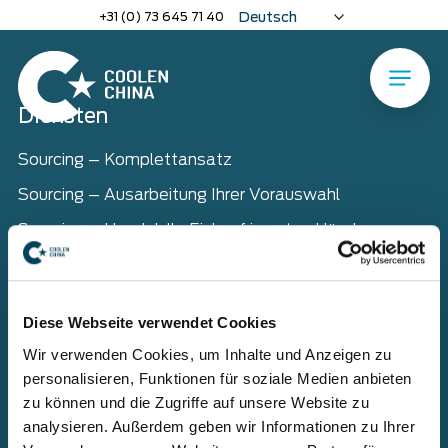
Naar
+31 (0) 73 645 71 40
Deutsch
hoofdinhoud
Nederlands
English
Menu
Home
Home
Diensten
Sourcing – Komplettansatz
Sourcing – Ausarbeitung Ihrer Vorauswahl
Sourcing – Handel: Ihr Einkauf in guten Händen
Verträge
Lieferanten und Hersteller
Diese Webseite verwendet Cookies
Wir verwenden Cookies, um Inhalte und Anzeigen zu
personalisieren, Funktionen für soziale Medien anbieten
Rechtsberatung
zu können und die Zugriffe auf unsere Website zu
Qualitätskontrolle
analysieren. Außerdem geben wir Informationen zu Ihrer